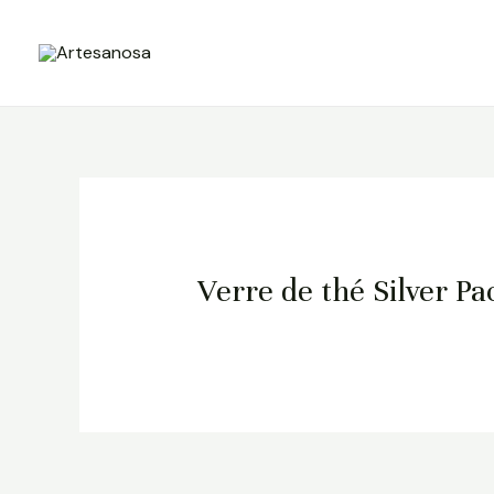
Skip
to
content
Verre de thé Silver Pa